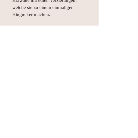
Krawatte mit edlen Verzierungen,
welche sie zu einem einmaligen
Hingucker machen.
Bei Interesse sende gerne eine Mail an
hellomissyos@icloud.com.
© AEH WEB DESIGNS X 2018
Join Missy O's!!