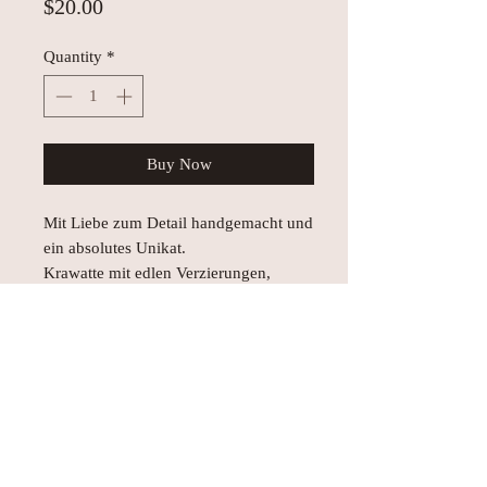
Price
$20.00
Quantity
*
Buy Now
Mit Liebe zum Detail handgemacht und
ein absolutes Unikat.
Krawatte mit edlen Verzierungen,
welche sie zu einem einmaligen
Hingucker machen.
Bei Interesse sende gerne eine Mail an
hellomissyos@icloud.com.