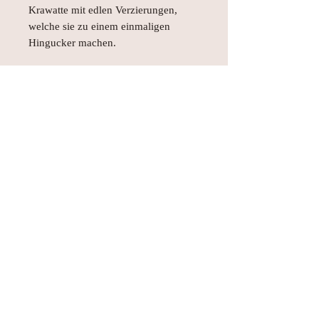
Krawatte mit edlen Verzierungen,
welche sie zu einem einmaligen
Hingucker machen.
Bei Interesse sende gerne eine Mail an
hellomissyos@icloud.com.
© AEH WEB DESIGNS X 2018
Join Missy O's!!